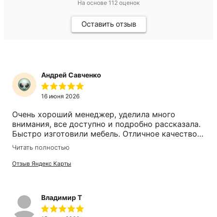
На основе
112
оценок
Оставить отзыв
Андрей Савченко
16 июня 2026
Очень хороший менеджер, уделила много
внимания, все доступно и подробно рассказала.
Быстро изготовили мебель. Отличное качество.
Доставка и занос на высоте, все аккуратно.
Читать полностью
Молодцы и без нареканий! Спасибо.
Отзыв Яндекс Карты
Владимир Т