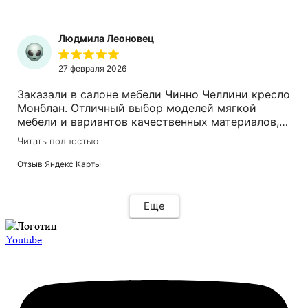
удавольствие не только от приобретенного
дивана, но и от приятного общения с Вашим
коллективом.
Людмила Леоновец
27 февраля 2026
Заказали в салоне мебели Чинно Челлини кресло
Монблан. Отличный выбор моделей мягкой
мебели и вариантов качественных материалов,
из которых ее изготавливают. Компетентная и
Читать полностью
внимательная консультант Ирина помогла
определиться. Выполнен заказ точно в срок,
Отзыв Яндекс Карты
доставка аккуратная. Креслом очень довольны,
оно шикарное, комфортное, поиск стоил того.
Рекомендую салон.
Еще
Youtube