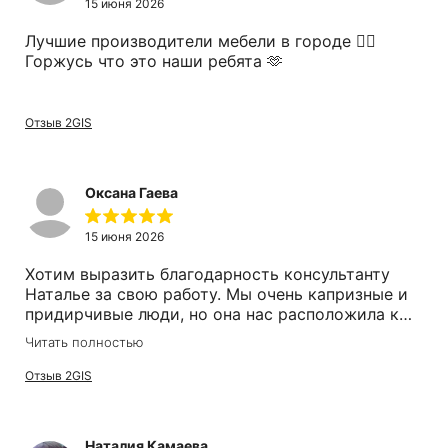
15 июня 2026
Лучшие производители мебели в городе 👍🏽
Горжусь что это наши ребята 🫶
Отзыв 2GIS
Оксана Гаева
15 июня 2026
Хотим выразить благодарность консультанту
Наталье за свою работу. Мы очень капризные и
придирчивые люди, но она нас расположила к
себе, помогла подобрать нам диван,
Читать полностью
порекомендовала ткань и цвета для нашего
интерьера. Сегодня мы его получили, доставка и
Отзыв 2GIS
сборка сработала как часы, просто супер. У нас
не первый диван от Cinno Cillini, спасибо вам
большое. Рекомендую.
Наталия Камаева