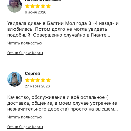
6 июня 2026
Увидела диван в Балтии Мол года 3 -4 назад- и
влюбилась. Потом долго не могла увидеть
подобный. Совершенно случайно в Гианте
наткнулась на такой, и продавец Ирина, все
Читать полностью
также внимательна и общительная. Все
рассказала, о кострукции. Купили.Доставка
Отзыв Яндекс Карты
быстрая. Покупкой довльны все члены семьи.
Спасибо
Сергей
27 марта 2026
Качество, обслуживание и всё остальное (
доставка, общение, в моем случае устранение
незначительного дефекта) просто на высшем
уровне. Очень долго искали качественный диван
Читать полностью
реклайнер и нашли только здесь(Московский
прооспект). Спасибо за доставленное
Отзыв Яндекс Карты