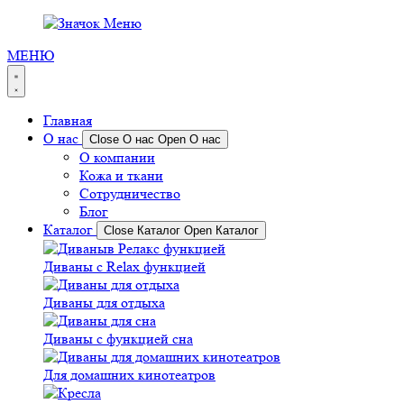
МЕНЮ
Главная
О нас
Close О нас
Open О нас
О компании
Кожа и ткани
Сотрудничество
Блог
Каталог
Close Каталог
Open Каталог
Диваны с Relax функцией
Диваны для отдыха
Диваны с функцией сна
Для домашних кинотеатров