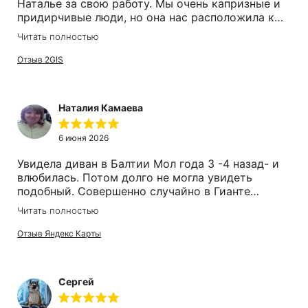
Наталье за свою работу. Мы очень капризные и
придирчивые люди, но она нас расположила к
себе, помогла подобрать нам диван,
Читать полностью
порекомендовала ткань и цвета для нашего
интерьера. Сегодня мы его получили, доставка и
Отзыв 2GIS
сборка сработала как часы, просто супер. У нас
не первый диван от Cinno Cillini, спасибо вам
большое. Рекомендую.
Наталия Камаева
6 июня 2026
Увидела диван в Балтии Мол года 3 -4 назад- и
влюбилась. Потом долго не могла увидеть
подобный. Совершенно случайно в Гианте
наткнулась на такой, и продавец Ирина, все
Читать полностью
также внимательна и общительная. Все
рассказала, о кострукции. Купили.Доставка
Отзыв Яндекс Карты
быстрая. Покупкой довльны все члены семьи.
Спасибо
Сергей