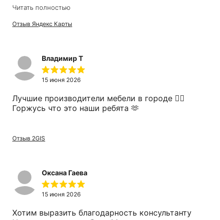
Доставка и занос на высоте, все аккуратно.
Читать полностью
Молодцы и без нареканий! Спасибо.
Отзыв Яндекс Карты
Владимир Т
15 июня 2026
Лучшие производители мебели в городе 👍🏽
Горжусь что это наши ребята 🫶
Отзыв 2GIS
Оксана Гаева
15 июня 2026
Хотим выразить благодарность консультанту