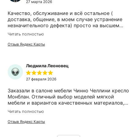
27 марта 2026
Качество, обслуживание и всё остальное (
доставка, общение, в моем случае устранение
незначительного дефекта) просто на высшем
уровне. Очень долго искали качественный диван
Читать полностью
реклайнер и нашли только здесь(Московский
прооспект). Спасибо за доставленное
Отзыв Яндекс Карты
удавольствие не только от приобретенного
дивана, но и от приятного общения с Вашим
коллективом.
Людмила Леоновец
27 февраля 2026
Заказали в салоне мебели Чинно Челлини кресло
Монблан. Отличный выбор моделей мягкой
мебели и вариантов качественных материалов,
из которых ее изготавливают. Компетентная и
Читать полностью
внимательная консультант Ирина помогла
определиться. Выполнен заказ точно в срок,
Отзыв Яндекс Карты
доставка аккуратная. Креслом очень довольны,
оно шикарное, комфортное, поиск стоил того.